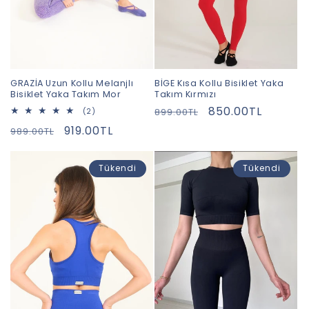
GRAZİA Uzun Kollu Melanjlı
BİGE Kısa Kollu Bisiklet Yaka
Bisiklet Yaka Takım Mor
Takım Kırmızı
Normal
İndirimli
850.00TL
2
899.00TL
(2)
toplam
fiyat
fiyat
Normal
İndirimli
919.00TL
989.00TL
değerlendirme
fiyat
fiyat
Tükendi
Tükendi