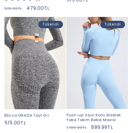
toplam
fiyat
Normal
İndirimli
479.00TL
515.00TL
değerlendirme
fiyat
fiyat
Tükendi
Tükendi
Push-up Uzun Kollu Bisiklet
BEcca GRAZİA Tayt Gri
Yaka Takım Bebe Mavisi
Normal
515.00TL
Normal
İndirimli
899.99TL
1,199.90TL
fiyat