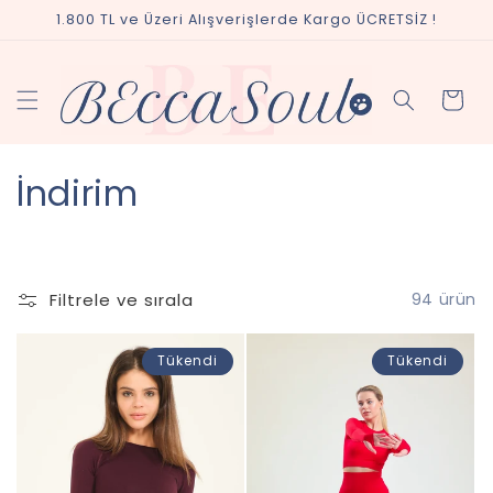
İçeriğe
1.800 TL ve Üzeri Alışverişlerde Kargo ÜCRETSİZ !
atla
Sepet
K
İndirim
o
l
Filtrele ve sırala
94 ürün
e
k
Tükendi
Tükendi
s
i