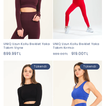
y
o
n
:
UNIQ Uzun Kollu Bisiklet Yaka
UNIQ Uzun Kollu Bisiklet Yaka
Takım Vişne
Takım Kırmızı
Normal
899.99TL
Normal
İndirimli
919.00TL
989.00TL
fiyat
fiyat
fiyat
Tükendi
Tükendi