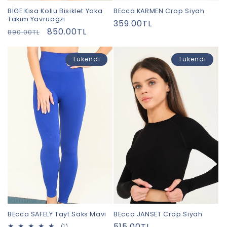
BİGE Kısa Kollu Bisiklet Yaka
BEcca KARMEN Crop Siyah
Takım Yavruağzı
Normal
359.00TL
Normal
İndirimli
850.00TL
890.00TL
fiyat
fiyat
fiyat
Tükendi
Tükendi
BEcca SAFELY Tayt Saks Mavi
BEcca JANSET Crop Siyah
Normal
515.00TL
1
(1)