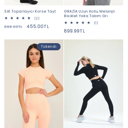
SAİ Toparlayıcı Korse Tayt
GRAZİA Uzun Kollu Melanjlı
Bisiklet Yaka Takım Gri
2
(2)
toplam
1
(1)
Normal
İndirimli
455.00TL
699.00TL
değerlendirme
toplam
Normal
899.99TL
değerlendirme
fiyat
fiyat
fiyat
Tükendi