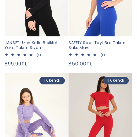
JANSET Uzun Kollu Bisiklet
SAFELY Spor Tayt Bra Takım
Yaka Takım Siyah
Saks Mavi
1
1
(1)
(1)
toplam
toplam
Normal
899.99TL
Normal
850.00TL
değerlendirme
değerlendirme
fiyat
fiyat
Tükendi
Tükendi